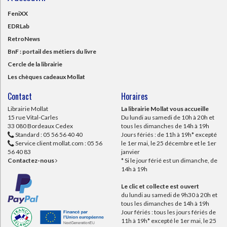
FeniXX
EDRLab
RetroNews
BnF : portail des métiers du livre
Cercle de la librairie
Les chèques cadeaux Mollat
Contact
Horaires
Librairie Mollat
La librairie Mollat vous accueille
15 rue Vital-Carles
Du lundi au samedi de 10h à 20h et
33 080 Bordeaux Cedex
tous les dimanches de 14h à 19h
Standard :
05 56 56 40 40
Jours fériés : de 11h à 19h* excepté
Service client mollat.com :
05 56
le 1er mai, le 25 décembre et le 1er
56 40 83
janvier
Contactez-nous
* Si le jour férié est un dimanche, de
14h à 19h
Le clic et collecte est ouvert
du lundi au samedi de 9h30 à 20h et
tous les dimanches de 14h à 19h
Jour fériés : tous les jours fériés de
11h à 19h* excepté le 1er mai, le 25